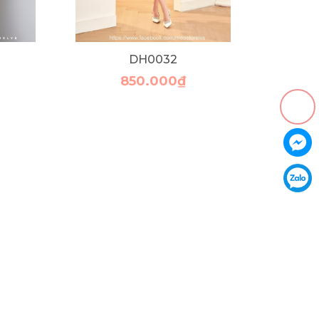
DH0032
850.000₫