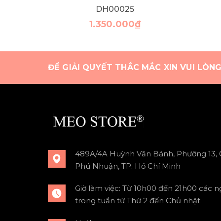
DH00025
1.350.000₫
ĐỂ GIẢI QUYẾT THẮC MẮC XIN VUI LÒN
489A/4A Huỳnh Văn Bánh, Phường 13,
Phú Nhuận, TP. Hồ Chí Minh
Giờ làm việc: Từ 10h00 đến 21h00 các n
trong tuần từ Thứ 2 đến Chủ nhật