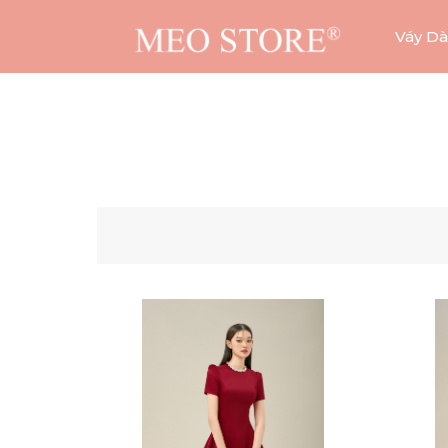
Váy Dà