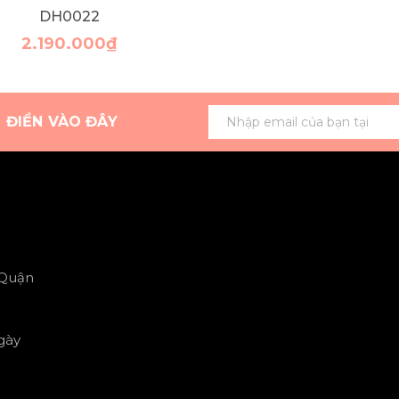
DH0022
2.190.000₫
G ĐIỀN VÀO ĐÂY
 Quận
gày