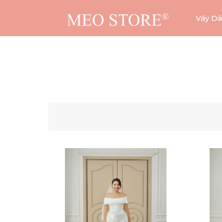
Váy Dà