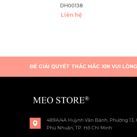
DH00138
Liên hệ
ĐỂ GIẢI QUYẾT THẮC MẮC XIN VUI LÒN
489A/4A Huỳnh Văn Bánh, Phường 13,
Phú Nhuận, TP. Hồ Chí Minh