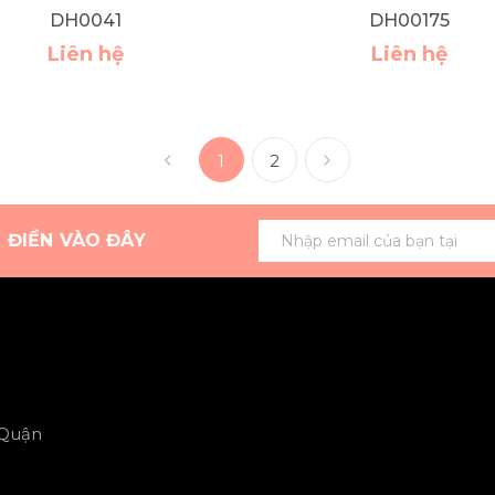
DH0041
DH00175
Liên hệ
Liên hệ
1
2
G ĐIỀN VÀO ĐÂY
 Quận