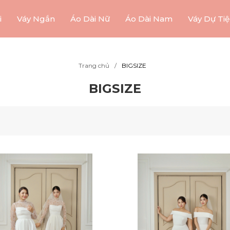
i
Váy Ngắn
Áo Dài Nữ
Áo Dài Nam
Váy Dự Tiệ
Trang chủ
BIGSIZE
BIGSIZE