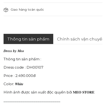
Giao hàng toàn quốc
Thông tin sản phẩm
Chính sách vận chuyển
𝑫𝒓𝒆𝒔𝒔 𝒃𝒚 𝑴𝒆𝒐
Thông tin sản phẩm :
Dress code : DH00107
Price : 2.490.000đ
Color: 𝑾𝒉𝒊𝒕𝒆
Hình ảnh được sản xuất độc quyền bởi 𝐌𝐄𝐎 𝐒𝐓𝐎𝐑𝐄
______________________________