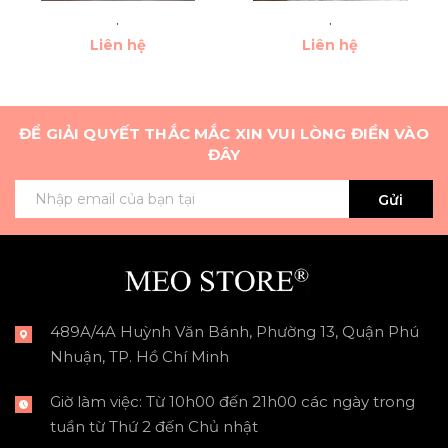
.
.
Liên hệ
Liên hệ
ĐỂ GIẢI QUYẾT THẮC MẮC XIN VUI LÒNG ĐIỀN VÀO
ĐÂY
Gửi
489A/4A Huỳnh Văn Bánh, Phường 13, Quận Phú
Nhuận, TP. Hồ Chí Minh
Giờ làm việc: Từ 10h00 đến 21h00 các ngày trong
tuần từ Thứ 2 đến Chủ nhật