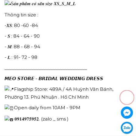
S𝒂̉𝒏 𝒑𝒉𝒂̂̉𝒎 𝒄𝒐́ 𝒔𝒂̆̃𝒏 𝒔𝒊𝒛𝒆 𝑿𝑺_𝑺_𝑴_𝑳
Thông tin size :
-𝑿𝑺: 80 -60 -84
- 𝑺 : 84 - 64 - 90
- 𝑴: 88 - 68 - 94
- 𝑳 : 91- 72 - 98
__________________________________
𝙈𝙀𝙊 𝙎𝙏𝙊𝙍𝙀 - 𝘽𝙍𝙄𝘿𝘼𝙇 𝙒𝙀𝘿𝘿𝙄𝙉𝙂 𝘿𝙍𝙀𝙎𝙎
Flagship Store: 489A / 4A Huỳnh Văn Bánh,
Phường 13. Phú Nhuận . Hồ Chí Minh
Open daily from 10AM - 9PM
𝟎𝟗𝟏𝟒𝟗𝟕𝟓𝟗𝟓𝟐. (zalo _ sms )