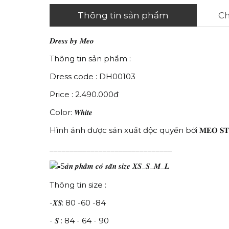
Thông tin sản phẩm
Ch
𝑫𝒓𝒆𝒔𝒔 𝒃𝒚 𝑴𝒆𝒐
Thông tin sản phẩm :
Dress code : DH00103
Price : 2.490.000đ
Color: 𝑾𝒉𝒊𝒕𝒆
Hình ảnh được sản xuất độc quyền bởi 𝐌𝐄𝐎 𝐒𝐓
______________________________
S𝒂̉𝒏 𝒑𝒉𝒂̂̉𝒎 𝒄𝒐́ 𝒔𝒂̆̃𝒏 𝒔𝒊𝒛𝒆 𝑿𝑺_𝑺_𝑴_𝑳
Thông tin size :
-𝑿𝑺: 80 -60 -84
- 𝑺 : 84 - 64 - 90