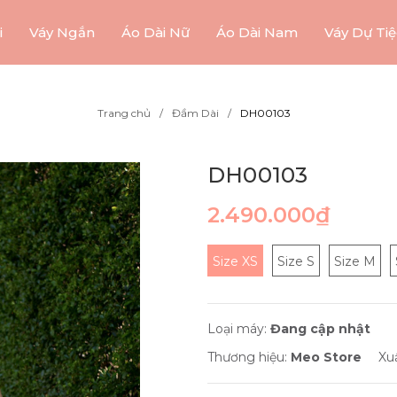
i
Váy Ngắn
Áo Dài Nữ
Áo Dài Nam
Váy Dự Tiệ
Trang chủ
Đầm Dài
DH00103
DH00103
2.490.000₫
Size XS
Size S
Size M
Loại máy:
Đang cập nhật
Thương hiệu:
Meo Store
Xu