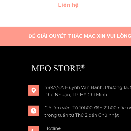
Liên hệ
ĐỂ GIẢI QUYẾT THẮC MẮC XIN VUI LÒN
489A/4A Huỳnh Văn Bánh, Phường 13,
Phú Nhuận, TP. Hồ Chí Minh
Giờ làm việc: Từ 10h00 đến 21h00 các n
trong tuần từ Thứ 2 đến Chủ nhật
Hotline