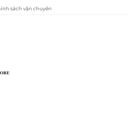
ính sách vận chuyển
𝐑𝐄