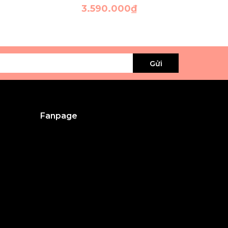
3.590.000₫
Gửi
Fanpage