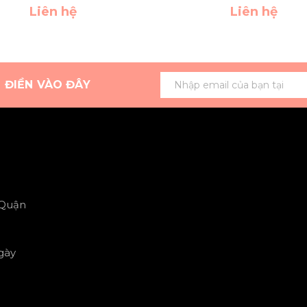
Liên hệ
Liên hệ
G ĐIỀN VÀO ĐÂY
 Quận
gày