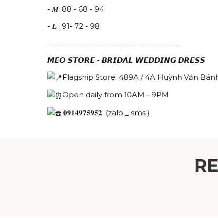
- 𝑴: 88 - 68 - 94
- 𝑳 : 91- 72 - 98
__________________________________
𝙈𝙀𝙊 𝙎𝙏𝙊𝙍𝙀 - 𝘽𝙍𝙄𝘿𝘼𝙇 𝙒𝙀𝘿𝘿𝙄𝙉𝙂 𝘿𝙍𝙀𝙎𝙎
Flagship Store: 489A / 4A Huỳnh Văn Bánh
Open daily from 10AM - 9PM
𝟎𝟗𝟏𝟒𝟗𝟕𝟓𝟗𝟓𝟐. (zalo _ sms )
R