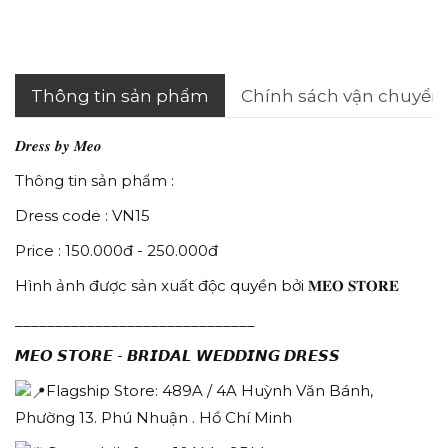
Thông tin sản phẩm
Chính sách vận chuyển
𝑫𝒓𝒆𝒔𝒔 𝒃𝒚 𝑴𝒆𝒐
Thông tin sản phẩm :
Dress code : VN15
Price : 150.000đ - 250.000đ
Hình ảnh được sản xuất độc quyền bởi 𝐌𝐄𝐎 𝐒𝐓𝐎𝐑𝐄
______________________________
𝙈𝙀𝙊 𝙎𝙏𝙊𝙍𝙀 - 𝘽𝙍𝙄𝘿𝘼𝙇 𝙒𝙀𝘿𝘿𝙄𝙉𝙂 𝘿𝙍𝙀𝙎𝙎
Flagship Store: 489A / 4A Huỳnh Văn Bánh,
Phường 13. Phú Nhuận . Hồ Chí Minh