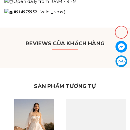
Open daily from 10AM - 9PM
𝟎𝟗𝟏𝟒𝟗𝟕𝟓𝟗𝟓𝟐. (zalo _ sms )
REVIEWS CỦA KHÁCH HÀNG
SẢN PHẨM TƯƠNG TỰ