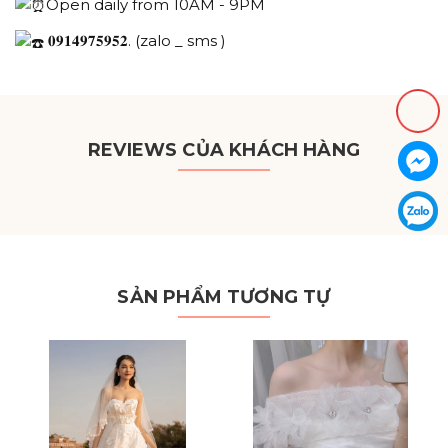
Open daily from 10AM - 9PM
𝟎𝟗𝟏𝟒𝟗𝟕𝟓𝟗𝟓𝟐. (zalo _ sms )
REVIEWS CỦA KHÁCH HÀNG
SẢN PHẨM TƯƠNG TỰ