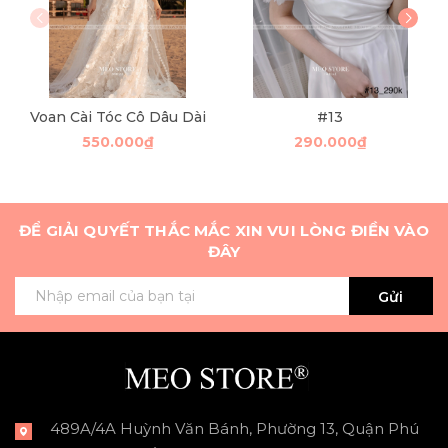
Voan Cài Tóc Cô Dâu Dài
#13
550.000₫
290.000₫
ĐỂ GIẢI QUYẾT THẮC MẮC XIN VUI LÒNG ĐIỀN VÀO
ĐÂY
Gửi
489A/4A Huỳnh Văn Bánh, Phường 13, Quận Phú