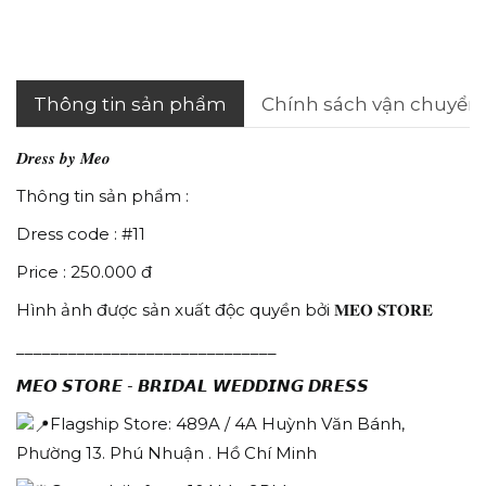
Thông tin sản phẩm
Chính sách vận chuyển
𝑫𝒓𝒆𝒔𝒔 𝒃𝒚 𝑴𝒆𝒐
Thông tin sản phẩm :
Dress code : #11
Price : 250.000 đ
Hình ảnh được sản xuất độc quyền bởi 𝐌𝐄𝐎 𝐒𝐓𝐎𝐑𝐄
______________________________
𝙈𝙀𝙊 𝙎𝙏𝙊𝙍𝙀 - 𝘽𝙍𝙄𝘿𝘼𝙇 𝙒𝙀𝘿𝘿𝙄𝙉𝙂 𝘿𝙍𝙀𝙎𝙎
Flagship Store: 489A / 4A Huỳnh Văn Bánh,
Phường 13. Phú Nhuận . Hồ Chí Minh