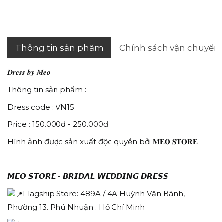
Thông tin sản phẩm
Chính sách vận chuyển
𝑫𝒓𝒆𝒔𝒔 𝒃𝒚 𝑴𝒆𝒐
Thông tin sản phẩm :
Dress code : VN15
Price : 150.000đ - 250.000đ
Hình ảnh được sản xuất độc quyền bởi 𝐌𝐄𝐎 𝐒𝐓𝐎𝐑𝐄
______________________________
𝙈𝙀𝙊 𝙎𝙏𝙊𝙍𝙀 - 𝘽𝙍𝙄𝘿𝘼𝙇 𝙒𝙀𝘿𝘿𝙄𝙉𝙂 𝘿𝙍𝙀𝙎𝙎
Flagship Store: 489A / 4A Huỳnh Văn Bánh,
Phường 13. Phú Nhuận . Hồ Chí Minh