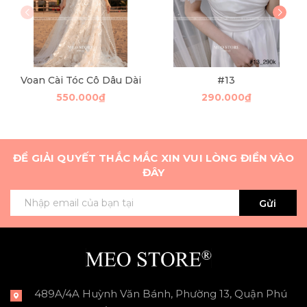
Voan Cài Tóc Cô Dâu Dài
#13
550.000₫
290.000₫
ĐỂ GIẢI QUYẾT THẮC MẮC XIN VUI LÒNG ĐIỀN VÀO
ĐÂY
Gửi
489A/4A Huỳnh Văn Bánh, Phường 13, Quận Phú