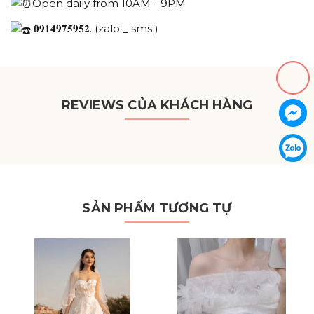
Open daily from 10AM - 9PM
𝟎𝟗𝟏𝟒𝟗𝟕𝟓𝟗𝟓𝟐. (zalo _ sms )
REVIEWS CỦA KHÁCH HÀNG
SẢN PHẨM TƯƠNG TỰ