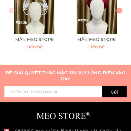
MẤN MEO STORE
MẤN MEO STORE
Liên hệ
Liên hệ
ĐỂ GIẢI QUYẾT THẮC MẮC XIN VUI LÒNG ĐIỀN VÀO
ĐÂY
Gửi
489A/4A Huỳnh Văn Bánh, Phường 13, Quận Phú