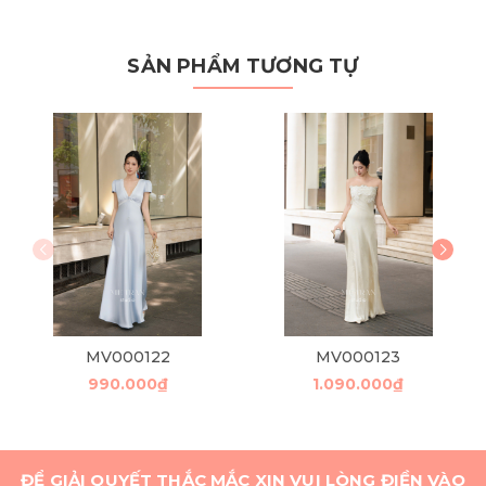
SẢN PHẨM TƯƠNG TỰ
MV000122
MV000123
990.000₫
1.090.000₫
ĐỂ GIẢI QUYẾT THẮC MẮC XIN VUI LÒNG ĐIỀN VÀO