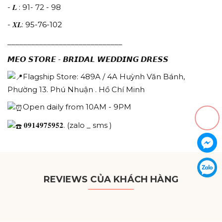
- 𝑳 : 91- 72 - 98
- 𝑿𝑳:
95-76-102
_____________________________
𝙈𝙀𝙊 𝙎𝙏𝙊𝙍𝙀 - 𝘽𝙍𝙄𝘿𝘼𝙇 𝙒𝙀𝘿𝘿𝙄𝙉𝙂 𝘿𝙍𝙀𝙎𝙎
Flagship Store: 489A / 4A Huỳnh Văn Bánh,
Phường 13. Phú Nhuận . Hồ Chí Minh
Open daily from 10AM - 9PM
𝟎𝟗𝟏𝟒𝟗𝟕𝟓𝟗𝟓𝟐. (zalo _ sms )
REVIEWS CỦA KHÁCH HÀNG