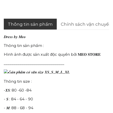
Thông tin sản phẩm
Chính sách vận chuyển
𝑫𝒓𝒆𝒔𝒔 𝒃𝒚 𝑴𝒆𝒐
Thông tin sản phẩm :
Hình ảnh được sản xuất độc quyền bởi 𝐌𝐄𝐎 𝐒𝐓𝐎𝐑𝐄
______________________________
S𝒂̉𝒏 𝒑𝒉𝒂̂̉𝒎 𝒄𝒐́ 𝒔𝒂̆̃𝒏 𝒔𝒊𝒛𝒆 𝑿𝑺_𝑺_𝑴_𝑳_𝑿𝑳
Thông tin size :
-𝑿𝑺: 80 -60 -84
- 𝑺 : 84 - 64 - 90
- 𝑴: 88 - 68 - 94