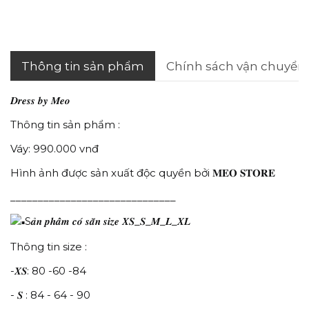
Thông tin sản phẩm
Chính sách vận chuyển
𝑫𝒓𝒆𝒔𝒔 𝒃𝒚 𝑴𝒆𝒐
Thông tin sản phẩm :
Váy: 990.000 vnđ
Hình ảnh được sản xuất độc quyền bởi 𝐌𝐄𝐎 𝐒𝐓𝐎𝐑𝐄
______________________________
S𝒂̉𝒏 𝒑𝒉𝒂̂̉𝒎 𝒄𝒐́ 𝒔𝒂̆̃𝒏 𝒔𝒊𝒛𝒆 𝑿𝑺_𝑺_𝑴_𝑳_𝑿𝑳
Thông tin size :
-𝑿𝑺: 80 -60 -84
- 𝑺 : 84 - 64 - 90