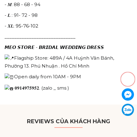
- 𝑴: 88 - 68 - 94
- 𝑳 : 91- 72 - 98
- 𝑿𝑳:
95-76-102
_____________________________
𝙈𝙀𝙊 𝙎𝙏𝙊𝙍𝙀 - 𝘽𝙍𝙄𝘿𝘼𝙇 𝙒𝙀𝘿𝘿𝙄𝙉𝙂 𝘿𝙍𝙀𝙎𝙎
Flagship Store: 489A / 4A Huỳnh Văn Bánh,
Phường 13. Phú Nhuận . Hồ Chí Minh
Open daily from 10AM - 9PM
𝟎𝟗𝟏𝟒𝟗𝟕𝟓𝟗𝟓𝟐. (zalo _ sms )
REVIEWS CỦA KHÁCH HÀNG