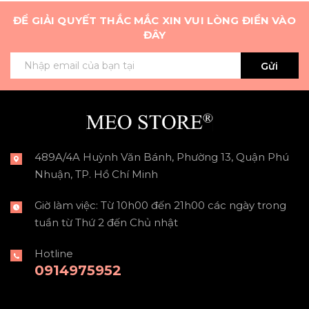
ĐỂ GIẢI QUYẾT THẮC MẮC XIN VUI LÒNG ĐIỀN VÀO
ĐÂY
Gửi
489A/4A Huỳnh Văn Bánh, Phường 13, Quận Phú
Nhuận, TP. Hồ Chí Minh
Giờ làm việc: Từ 10h00 đến 21h00 các ngày trong
tuần từ Thứ 2 đến Chủ nhật
Hotline
0914975952