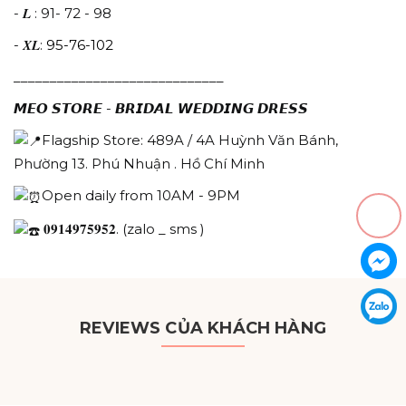
- 𝑳 : 91- 72 - 98
- 𝑿𝑳:
95-76-102
_____________________________
𝙈𝙀𝙊 𝙎𝙏𝙊𝙍𝙀 - 𝘽𝙍𝙄𝘿𝘼𝙇 𝙒𝙀𝘿𝘿𝙄𝙉𝙂 𝘿𝙍𝙀𝙎𝙎
Flagship Store: 489A / 4A Huỳnh Văn Bánh,
Phường 13. Phú Nhuận . Hồ Chí Minh
Open daily from 10AM - 9PM
𝟎𝟗𝟏𝟒𝟗𝟕𝟓𝟗𝟓𝟐. (zalo _ sms )
REVIEWS CỦA KHÁCH HÀNG