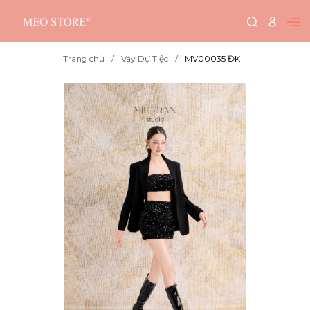
Trang chủ
Váy Dự Tiệc
MV00035 ĐK