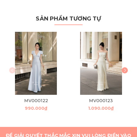
SẢN PHẨM TƯƠNG TỰ
MV000122
MV000123
990.000₫
1.090.000₫
ĐỂ GIẢI QUYẾT THẮC MẮC XIN VUI LÒNG ĐIỀN VÀO