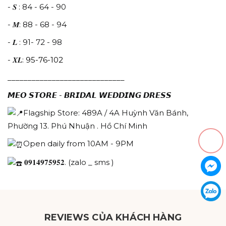
- 𝑺 : 84 - 64 - 90
- 𝑴: 88 - 68 - 94
- 𝑳 : 91- 72 - 98
- 𝑿𝑳:
95-76-102
_____________________________
𝙈𝙀𝙊 𝙎𝙏𝙊𝙍𝙀 - 𝘽𝙍𝙄𝘿𝘼𝙇 𝙒𝙀𝘿𝘿𝙄𝙉𝙂 𝘿𝙍𝙀𝙎𝙎
Flagship Store: 489A / 4A Huỳnh Văn Bánh,
Phường 13. Phú Nhuận . Hồ Chí Minh
Open daily from 10AM - 9PM
𝟎𝟗𝟏𝟒𝟗𝟕𝟓𝟗𝟓𝟐. (zalo _ sms )
REVIEWS CỦA KHÁCH HÀNG