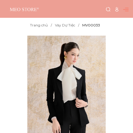
Trang chủ
Váy Dự Tiệc
MV00033