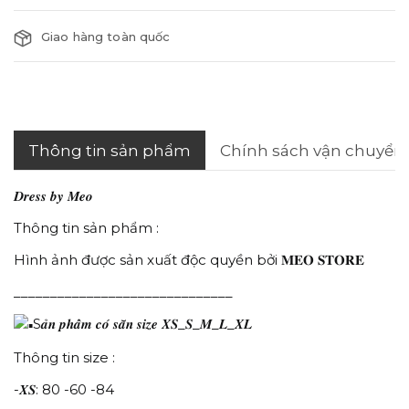
Giao hàng toàn quốc
Thông tin sản phẩm
Chính sách vận chuyển
𝑫𝒓𝒆𝒔𝒔 𝒃𝒚 𝑴𝒆𝒐
Thông tin sản phẩm :
Hình ảnh được sản xuất độc quyền bởi 𝐌𝐄𝐎 𝐒𝐓𝐎𝐑𝐄
______________________________
S𝒂̉𝒏 𝒑𝒉𝒂̂̉𝒎 𝒄𝒐́ 𝒔𝒂̆̃𝒏 𝒔𝒊𝒛𝒆 𝑿𝑺_𝑺_𝑴_𝑳_𝑿𝑳
Thông tin size :
-𝑿𝑺: 80 -60 -84