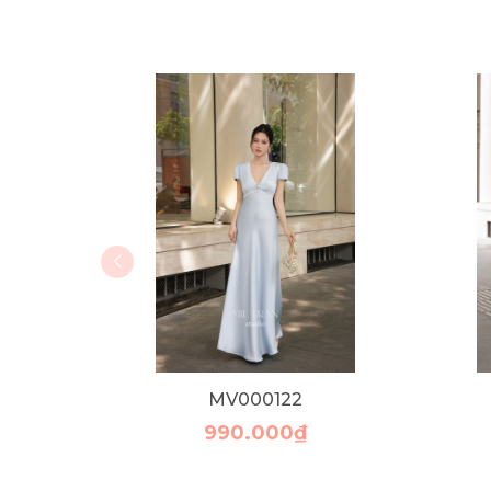
MV000122
990.000₫