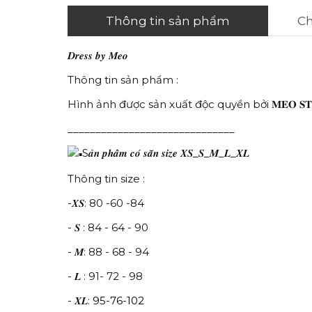
Thông tin sản phẩm
Ch
𝑫𝒓𝒆𝒔𝒔 𝒃𝒚 𝑴𝒆𝒐
Thông tin sản phẩm :
Hình ảnh được sản xuất độc quyền bởi 𝐌𝐄𝐎 𝐒𝐓
______________________________
S𝒂̉𝒏 𝒑𝒉𝒂̂̉𝒎 𝒄𝒐́ 𝒔𝒂̆̃𝒏 𝒔𝒊𝒛𝒆 𝑿𝑺_𝑺_𝑴_𝑳_𝑿𝑳
Thông tin size :
-𝑿𝑺: 80 -60 -84
- 𝑺 : 84 - 64 - 90
- 𝑴: 88 - 68 - 94
- 𝑳 : 91- 72 - 98
- 𝑿𝑳:
95-76-102