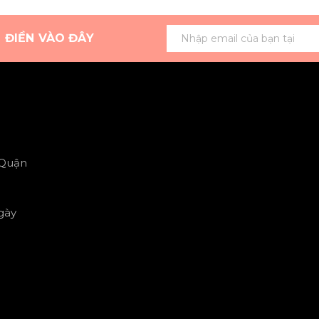
G ĐIỀN VÀO ĐÂY
 Quận
gày