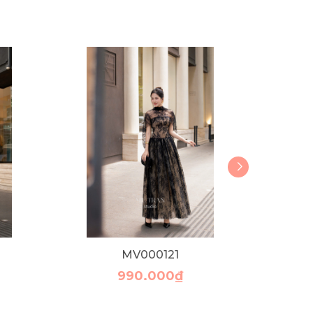
MV000121
990.000₫