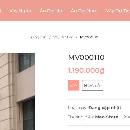
i
Váy Ngắn
Áo Dài Nữ
Áo Dài Nam
Váy Dự Tiệ
Trang chủ
Váy Dự Tiệc
MV000110
MV000110
1.190.000₫
VÁY
HOA cÀI
Loại máy:
Đang cập nhật
Thương hiệu:
Meo Store
Xu