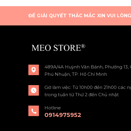
ĐỂ GIẢI QUYẾT THẮC MẮC XIN VUI LÒN
489A/4A Huỳnh Văn Bánh, Phường 13,
Phú Nhuận, TP. Hồ Chí Minh
Giờ làm việc: Từ 10h00 đến 21h00 các n
trong tuần từ Thứ 2 đến Chủ nhật
Hotline
0914975952