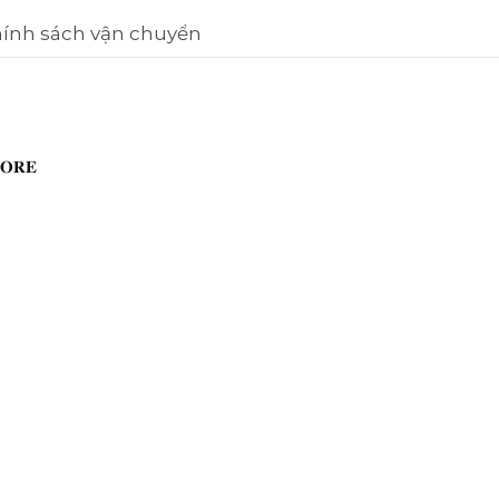
ính sách vận chuyển
𝐑𝐄