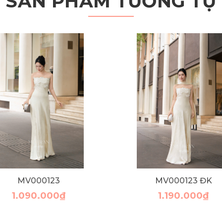
SẢN PHẨM TƯƠNG TỰ
MV000123
MV000123 ĐK
1.090.000₫
1.190.000₫