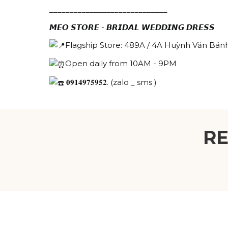
_____________________________
𝙈𝙀𝙊 𝙎𝙏𝙊𝙍𝙀 - 𝘽𝙍𝙄𝘿𝘼𝙇 𝙒𝙀𝘿𝘿𝙄𝙉𝙂 𝘿𝙍𝙀𝙎𝙎
Flagship Store: 489A / 4A Huỳnh Văn Bánh
Open daily from 10AM - 9PM
𝟎𝟗𝟏𝟒𝟗𝟕𝟓𝟗𝟓𝟐. (zalo _ sms )
R