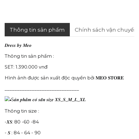
Thông tin sản phẩm
Chính sách vận chuyển
𝑫𝒓𝒆𝒔𝒔 𝒃𝒚 𝑴𝒆𝒐
Thông tin sản phẩm :
SET: 1.390.000 vnđ
Hình ảnh được sản xuất độc quyền bởi 𝐌𝐄𝐎 𝐒𝐓𝐎𝐑𝐄
______________________________
S𝒂̉𝒏 𝒑𝒉𝒂̂̉𝒎 𝒄𝒐́ 𝒔𝒂̆̃𝒏 𝒔𝒊𝒛𝒆 𝑿𝑺_𝑺_𝑴_𝑳_𝑿𝑳
Thông tin size :
-𝑿𝑺: 80 -60 -84
- 𝑺 : 84 - 64 - 90