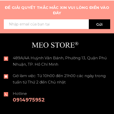
ĐỂ GIẢI QUYẾT THẮC MẮC XIN VUI LÒNG ĐIỀN VÀO
ĐÂY
Gửi
489A/4A Huỳnh Văn Bánh, Phường 13, Quận Phú
Nhuận, TP. Hồ Chí Minh
Giờ làm việc: Từ 10h00 đến 21h00 các ngày trong
tuần từ Thứ 2 đến Chủ nhật
Hotline
0914975952