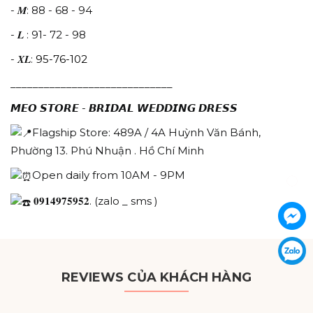
- 𝑴: 88 - 68 - 94
- 𝑳 : 91- 72 - 98
- 𝑿𝑳:
95-76-102
_____________________________
𝙈𝙀𝙊 𝙎𝙏𝙊𝙍𝙀 - 𝘽𝙍𝙄𝘿𝘼𝙇 𝙒𝙀𝘿𝘿𝙄𝙉𝙂 𝘿𝙍𝙀𝙎𝙎
Flagship Store: 489A / 4A Huỳnh Văn Bánh,
Phường 13. Phú Nhuận . Hồ Chí Minh
Open daily from 10AM - 9PM
𝟎𝟗𝟏𝟒𝟗𝟕𝟓𝟗𝟓𝟐. (zalo _ sms )
REVIEWS CỦA KHÁCH HÀNG