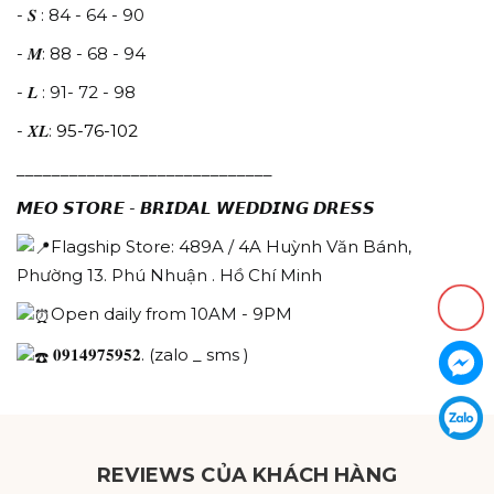
- 𝑺 : 84 - 64 - 90
- 𝑴: 88 - 68 - 94
- 𝑳 : 91- 72 - 98
- 𝑿𝑳:
95-76-102
_____________________________
𝙈𝙀𝙊 𝙎𝙏𝙊𝙍𝙀 - 𝘽𝙍𝙄𝘿𝘼𝙇 𝙒𝙀𝘿𝘿𝙄𝙉𝙂 𝘿𝙍𝙀𝙎𝙎
Flagship Store: 489A / 4A Huỳnh Văn Bánh,
Phường 13. Phú Nhuận . Hồ Chí Minh
Open daily from 10AM - 9PM
𝟎𝟗𝟏𝟒𝟗𝟕𝟓𝟗𝟓𝟐. (zalo _ sms )
REVIEWS CỦA KHÁCH HÀNG