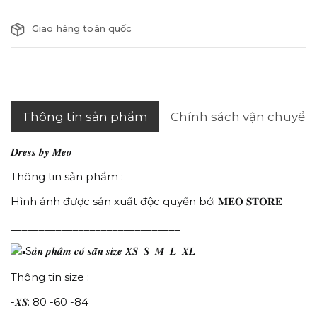
Giao hàng toàn quốc
Thông tin sản phẩm
Chính sách vận chuyển
𝑫𝒓𝒆𝒔𝒔 𝒃𝒚 𝑴𝒆𝒐
Thông tin sản phẩm :
Hình ảnh được sản xuất độc quyền bởi 𝐌𝐄𝐎 𝐒𝐓𝐎𝐑𝐄
______________________________
S𝒂̉𝒏 𝒑𝒉𝒂̂̉𝒎 𝒄𝒐́ 𝒔𝒂̆̃𝒏 𝒔𝒊𝒛𝒆 𝑿𝑺_𝑺_𝑴_𝑳_𝑿𝑳
Thông tin size :
-𝑿𝑺: 80 -60 -84