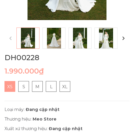
DH00228
1.990.000₫
XS
S
M
L
XL
Loại máy:
Đang cập nhật
Thương hiệu:
Meo Store
Xuất xứ thương hiệu:
Đang cập nhật