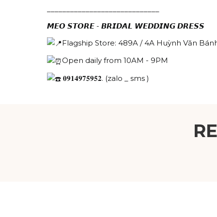
_____________________________
𝙈𝙀𝙊 𝙎𝙏𝙊𝙍𝙀 - 𝘽𝙍𝙄𝘿𝘼𝙇 𝙒𝙀𝘿𝘿𝙄𝙉𝙂 𝘿𝙍𝙀𝙎𝙎
Flagship Store: 489A / 4A Huỳnh Văn Bánh
Open daily from 10AM - 9PM
𝟎𝟗𝟏𝟒𝟗𝟕𝟓𝟗𝟓𝟐. (zalo _ sms )
R