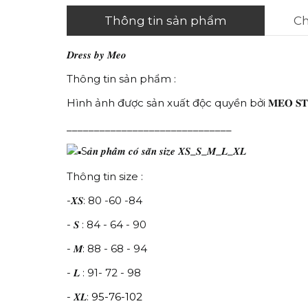
Thông tin sản phẩm
Ch
𝑫𝒓𝒆𝒔𝒔 𝒃𝒚 𝑴𝒆𝒐
Thông tin sản phẩm :
Hình ảnh được sản xuất độc quyền bởi 𝐌𝐄𝐎 𝐒𝐓
______________________________
S𝒂̉𝒏 𝒑𝒉𝒂̂̉𝒎 𝒄𝒐́ 𝒔𝒂̆̃𝒏 𝒔𝒊𝒛𝒆 𝑿𝑺_𝑺_𝑴_𝑳_𝑿𝑳
Thông tin size :
-𝑿𝑺: 80 -60 -84
- 𝑺 : 84 - 64 - 90
- 𝑴: 88 - 68 - 94
- 𝑳 : 91- 72 - 98
- 𝑿𝑳:
95-76-102