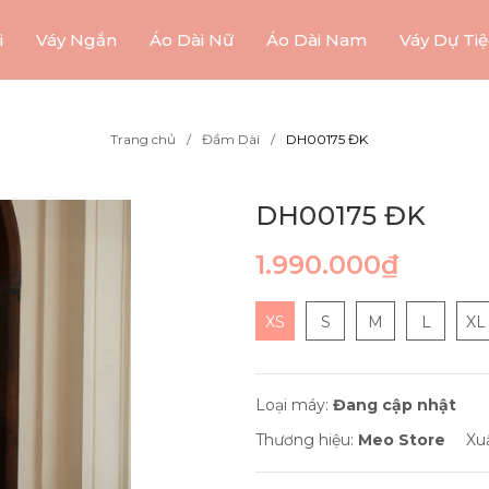
i
Váy Ngắn
Áo Dài Nữ
Áo Dài Nam
Váy Dự Tiệ
Trang chủ
Đầm Dài
DH00175 ĐK
DH00175 ĐK
1.990.000₫
XS
S
M
L
XL
Loại máy:
Đang cập nhật
Thương hiệu:
Meo Store
Xu