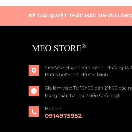
ĐỂ GIẢI QUYẾT THẮC MẮC XIN VUI LÒN
489A/4A Huỳnh Văn Bánh, Phường 13,
Phú Nhuận, TP. Hồ Chí Minh
Giờ làm việc: Từ 10h00 đến 21h00 các n
trong tuần từ Thứ 2 đến Chủ nhật
Hotline
0914975952