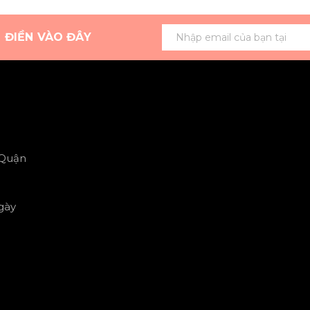
G ĐIỀN VÀO ĐÂY
 Quận
gày