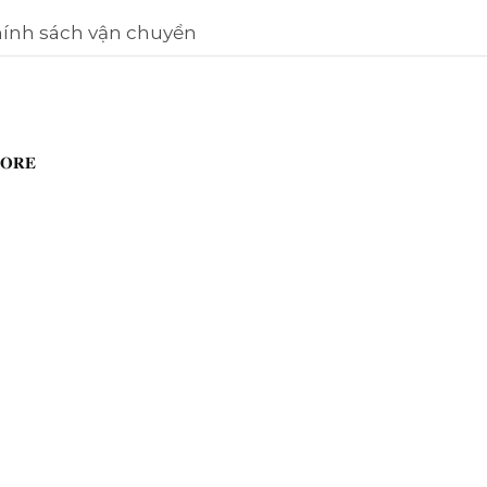
ính sách vận chuyển
𝐑𝐄