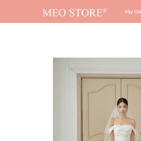
Váy Dà