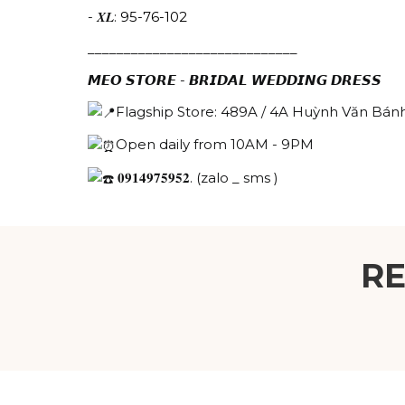
- 𝑿𝑳:
95-76-102
_____________________________
𝙈𝙀𝙊 𝙎𝙏𝙊𝙍𝙀 - 𝘽𝙍𝙄𝘿𝘼𝙇 𝙒𝙀𝘿𝘿𝙄𝙉𝙂 𝘿𝙍𝙀𝙎𝙎
Flagship Store: 489A / 4A Huỳnh Văn Bánh
Open daily from 10AM - 9PM
𝟎𝟗𝟏𝟒𝟗𝟕𝟓𝟗𝟓𝟐. (zalo _ sms )
R