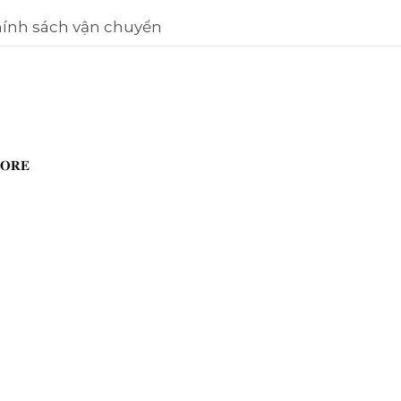
ính sách vận chuyển
𝐑𝐄