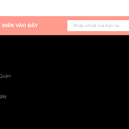
G ĐIỀN VÀO ĐÂY
 Quận
gày