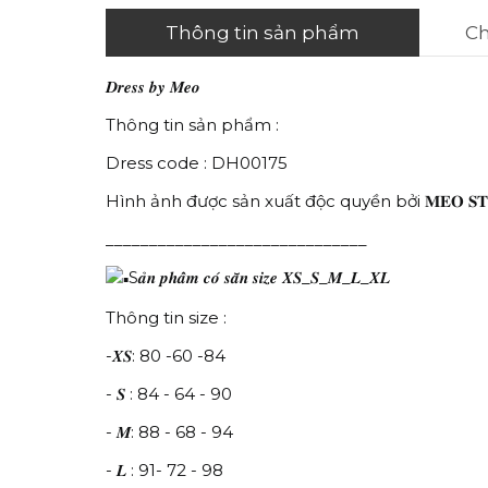
Thông tin sản phẩm
Ch
𝑫𝒓𝒆𝒔𝒔 𝒃𝒚 𝑴𝒆𝒐
Thông tin sản phẩm :
Dress code : DH00175
Hình ảnh được sản xuất độc quyền bởi 𝐌𝐄𝐎 𝐒𝐓
______________________________
S𝒂̉𝒏 𝒑𝒉𝒂̂̉𝒎 𝒄𝒐́ 𝒔𝒂̆̃𝒏 𝒔𝒊𝒛𝒆 𝑿𝑺_𝑺_𝑴_𝑳_𝑿𝑳
Thông tin size :
-𝑿𝑺: 80 -60 -84
- 𝑺 : 84 - 64 - 90
- 𝑴: 88 - 68 - 94
- 𝑳 : 91- 72 - 98