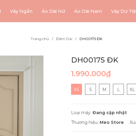
i
Váy Ngắn
Áo Dài Nữ
Áo Dài Nam
Váy Dự Tiệ
Trang chủ
Đầm Dài
DH00175 ĐK
DH00175 ĐK
1.990.000₫
XS
S
M
L
XL
Loại máy:
Đang cập nhật
Thương hiệu:
Meo Store
Xu