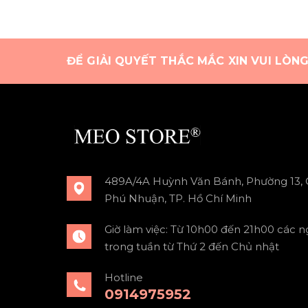
ĐỂ GIẢI QUYẾT THẮC MẮC XIN VUI LÒN
489A/4A Huỳnh Văn Bánh, Phường 13,
Phú Nhuận, TP. Hồ Chí Minh
Giờ làm việc: Từ 10h00 đến 21h00 các n
trong tuần từ Thứ 2 đến Chủ nhật
Hotline
0914975952