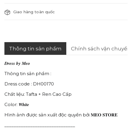
Giao hàng toàn quốc
Thông tin sản phẩm
Chính sách vận chuyển
𝑫𝒓𝒆𝒔𝒔 𝒃𝒚 𝑴𝒆𝒐
Thông tin sản phẩm :
Dress code : DH00170
Chất liệu: Tafta + Ren Cao Cấp
White
Color:
Hình ảnh được sản xuất độc quyền bởi 𝐌𝐄𝐎 𝐒𝐓𝐎𝐑𝐄
______________________________