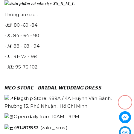
S𝒂̉𝒏 𝒑𝒉𝒂̂̉𝒎 𝒄𝒐́ 𝒔𝒂̆̃𝒏 𝒔𝒊𝒛𝒆 𝑿𝑺_𝑺_𝑴_𝑳
Thông tin size :
-𝑿𝑺: 80 -60 -84
- 𝑺 : 84 - 64 - 90
- 𝑴: 88 - 68 - 94
- 𝑳 : 91- 72 - 98
- 𝑿𝑳: 95-76-102
_____________________________
𝙈𝙀𝙊 𝙎𝙏𝙊𝙍𝙀 - 𝘽𝙍𝙄𝘿𝘼𝙇 𝙒𝙀𝘿𝘿𝙄𝙉𝙂 𝘿𝙍𝙀𝙎𝙎
Flagship Store: 489A / 4A Huỳnh Văn Bánh,
Phường 13. Phú Nhuận . Hồ Chí Minh
Open daily from 10AM - 9PM
𝟎𝟗𝟏𝟒𝟗𝟕𝟓𝟗𝟓𝟐. (zalo _ sms )