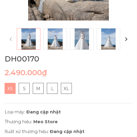
DH00170
2.490.000₫
XS
S
M
L
XL
Loại máy:
Đang cập nhật
Thương hiệu:
Meo Store
Xuất xứ thương hiệu:
Đang cập nhật