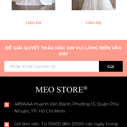
.
.
Liên hệ
Liên hệ
ĐỂ GIẢI QUYẾT THẮC MẮC XIN VUI LÒNG ĐIỀN VÀO
ĐÂY
Gửi
489A/4A Huỳnh Văn Bánh, Phường 13, Quận Phú
Nhuận, TP. Hồ Chí Minh
Giờ làm việc: Từ 10h00 đến 21h00 các ngày trong