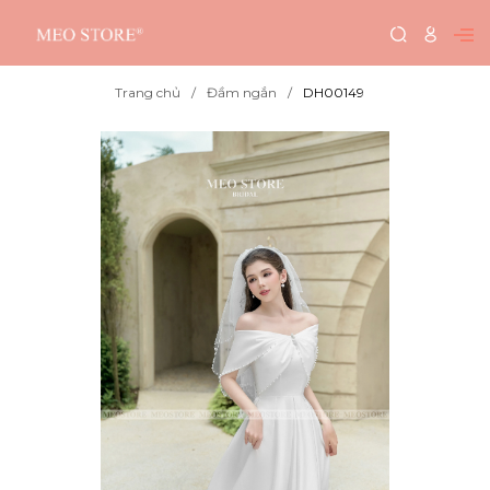
Trang chủ
Đầm ngắn
DH00149