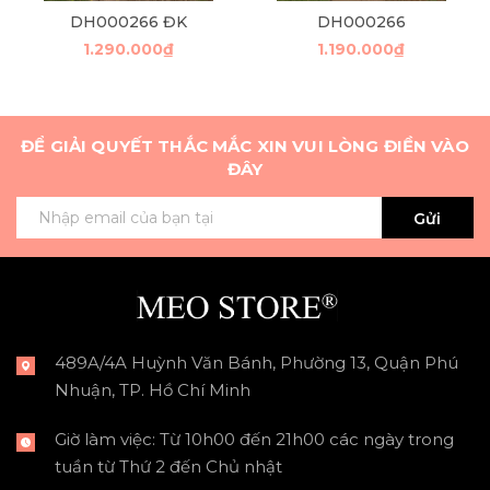
DH000266 ĐK
DH000266
1.290.000₫
1.190.000₫
ĐỂ GIẢI QUYẾT THẮC MẮC XIN VUI LÒNG ĐIỀN VÀO
ĐÂY
Gửi
489A/4A Huỳnh Văn Bánh, Phường 13, Quận Phú
Nhuận, TP. Hồ Chí Minh
Giờ làm việc: Từ 10h00 đến 21h00 các ngày trong
tuần từ Thứ 2 đến Chủ nhật