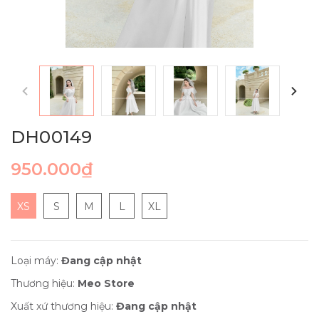
DH00149
950.000₫
XS
S
M
L
XL
Loại máy:
Đang cập nhật
Thương hiệu:
Meo Store
Xuất xứ thương hiệu:
Đang cập nhật