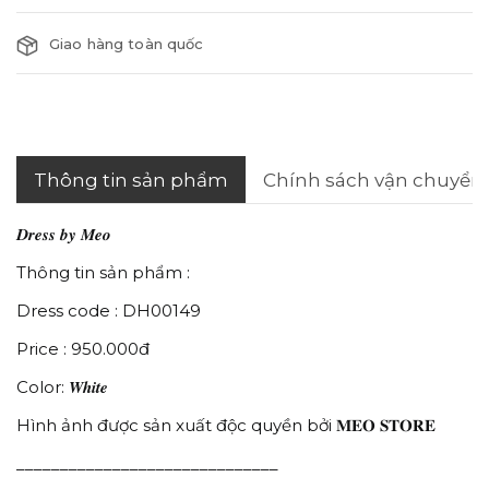
Giao hàng toàn quốc
Thông tin sản phẩm
Chính sách vận chuyển
𝑫𝒓𝒆𝒔𝒔 𝒃𝒚 𝑴𝒆𝒐
Thông tin sản phẩm :
Dress code : DH00149
Price : 950.000đ
White
Color:
Hình ảnh được sản xuất độc quyền bởi 𝐌𝐄𝐎 𝐒𝐓𝐎𝐑𝐄
______________________________