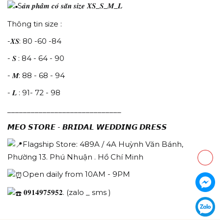
S𝒂̉𝒏 𝒑𝒉𝒂̂̉𝒎 𝒄𝒐́ 𝒔𝒂̆̃𝒏 𝒔𝒊𝒛𝒆 𝑿𝑺_𝑺_𝑴_𝑳
Thông tin size :
-𝑿𝑺: 80 -60 -84
- 𝑺 : 84 - 64 - 90
- 𝑴: 88 - 68 - 94
- 𝑳 : 91- 72 - 98
_____________________________
𝙈𝙀𝙊 𝙎𝙏𝙊𝙍𝙀 - 𝘽𝙍𝙄𝘿𝘼𝙇 𝙒𝙀𝘿𝘿𝙄𝙉𝙂 𝘿𝙍𝙀𝙎𝙎
Flagship Store: 489A / 4A Huỳnh Văn Bánh,
Phường 13. Phú Nhuận . Hồ Chí Minh
Open daily from 10AM - 9PM
𝟎𝟗𝟏𝟒𝟗𝟕𝟓𝟗𝟓𝟐. (zalo _ sms )