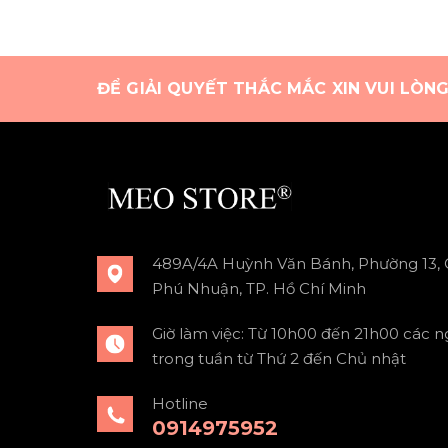
ĐỂ GIẢI QUYẾT THẮC MẮC XIN VUI LÒN
489A/4A Huỳnh Văn Bánh, Phường 13,
Phú Nhuận, TP. Hồ Chí Minh
Giờ làm việc: Từ 10h00 đến 21h00 các n
trong tuần từ Thứ 2 đến Chủ nhật
Hotline
0914975952