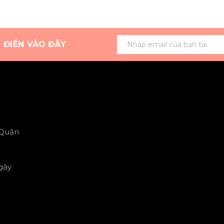
G ĐIỀN VÀO ĐÂY
 Quận
gày