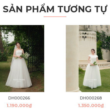
SẢN PHẨM TƯƠNG TỰ
DH000266
DH000268
1.190.000₫
1.350.000₫