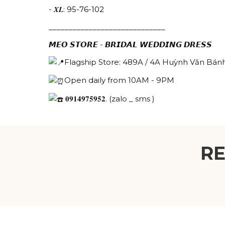
- 𝑿𝑳:
95-76-102
_____________________________
𝙈𝙀𝙊 𝙎𝙏𝙊𝙍𝙀 - 𝘽𝙍𝙄𝘿𝘼𝙇 𝙒𝙀𝘿𝘿𝙄𝙉𝙂 𝘿𝙍𝙀𝙎𝙎
Flagship Store: 489A / 4A Huỳnh Văn Bánh
Open daily from 10AM - 9PM
𝟎𝟗𝟏𝟒𝟗𝟕𝟓𝟗𝟓𝟐. (zalo _ sms )
R