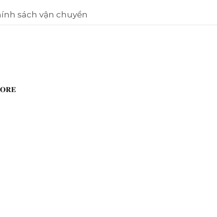
ính sách vận chuyển
𝐑𝐄