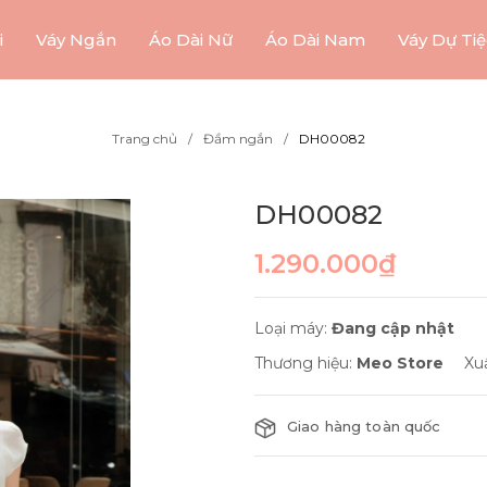
i
Váy Ngắn
Áo Dài Nữ
Áo Dài Nam
Váy Dự Tiệ
Trang chủ
Đầm ngắn
DH00082
DH00082
1.290.000₫
Loại máy:
Đang cập nhật
Thương hiệu:
Meo Store
Xu
Giao hàng toàn quốc