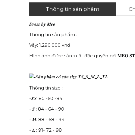
Thông tin sản phẩm
Ch
𝑫𝒓𝒆𝒔𝒔 𝒃𝒚 𝑴𝒆𝒐
Thông tin sản phẩm :
Váy: 1.290.000 vnđ
Hình ảnh được sản xuất độc quyền bởi 𝐌𝐄𝐎 𝐒𝐓
______________________________
S𝒂̉𝒏 𝒑𝒉𝒂̂̉𝒎 𝒄𝒐́ 𝒔𝒂̆̃𝒏 𝒔𝒊𝒛𝒆 𝑿𝑺_𝑺_𝑴_𝑳_𝑿𝑳
Thông tin size :
-𝑿𝑺: 80 -60 -84
- 𝑺 : 84 - 64 - 90
- 𝑴: 88 - 68 - 94
- 𝑳 : 91- 72 - 98