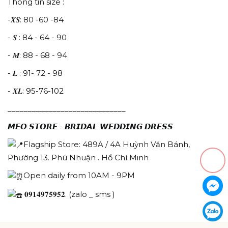
Thông tin size :
-𝑿𝑺: 80 -60 -84
- 𝑺 : 84 - 64 - 90
- 𝑴: 88 - 68 - 94
- 𝑳 : 91- 72 - 98
- 𝑿𝑳:
95-76-102
_____________________________
𝙈𝙀𝙊 𝙎𝙏𝙊𝙍𝙀 - 𝘽𝙍𝙄𝘿𝘼𝙇 𝙒𝙀𝘿𝘿𝙄𝙉𝙂 𝘿𝙍𝙀𝙎𝙎
Flagship Store: 489A / 4A Huỳnh Văn Bánh,
Phường 13. Phú Nhuận . Hồ Chí Minh
Open daily from 10AM - 9PM
𝟎𝟗𝟏𝟒𝟗𝟕𝟓𝟗𝟓𝟐. (zalo _ sms )