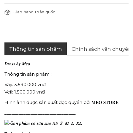
Giao hàng toàn quốc
Thông tin sản phẩm
Chính sách vận chuyển
𝑫𝒓𝒆𝒔𝒔 𝒃𝒚 𝑴𝒆𝒐
Thông tin sản phẩm :
Váy: 3.590.000 vnđ
Veil: 1.500.000 vnđ
Hình ảnh được sản xuất độc quyền bởi 𝐌𝐄𝐎 𝐒𝐓𝐎𝐑𝐄
______________________________
S𝒂̉𝒏 𝒑𝒉𝒂̂̉𝒎 𝒄𝒐́ 𝒔𝒂̆̃𝒏 𝒔𝒊𝒛𝒆 𝑿𝑺_𝑺_𝑴_𝑳_𝑿𝑳