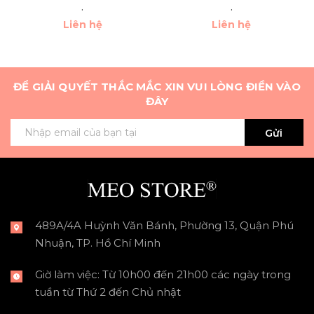
.
.
Liên hệ
Liên hệ
ĐỂ GIẢI QUYẾT THẮC MẮC XIN VUI LÒNG ĐIỀN VÀO
ĐÂY
Gửi
489A/4A Huỳnh Văn Bánh, Phường 13, Quận Phú
Nhuận, TP. Hồ Chí Minh
Giờ làm việc: Từ 10h00 đến 21h00 các ngày trong
tuần từ Thứ 2 đến Chủ nhật