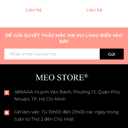
.
.
Liên hệ
Liên hệ
ĐỂ GIẢI QUYẾT THẮC MẮC XIN VUI LÒNG ĐIỀN VÀO
ĐÂY
Gửi
489A/4A Huỳnh Văn Bánh, Phường 13, Quận Phú
Nhuận, TP. Hồ Chí Minh
Giờ làm việc: Từ 10h00 đến 21h00 các ngày trong
tuần từ Thứ 2 đến Chủ nhật