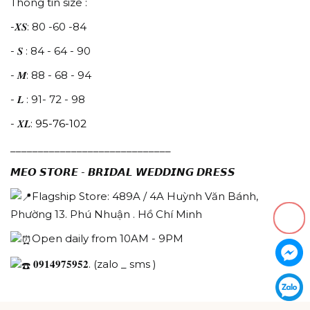
Thông tin size :
-𝑿𝑺: 80 -60 -84
- 𝑺 : 84 - 64 - 90
- 𝑴: 88 - 68 - 94
- 𝑳 : 91- 72 - 98
- 𝑿𝑳:
95-76-102
_____________________________
𝙈𝙀𝙊 𝙎𝙏𝙊𝙍𝙀 - 𝘽𝙍𝙄𝘿𝘼𝙇 𝙒𝙀𝘿𝘿𝙄𝙉𝙂 𝘿𝙍𝙀𝙎𝙎
Flagship Store: 489A / 4A Huỳnh Văn Bánh,
Phường 13. Phú Nhuận . Hồ Chí Minh
Open daily from 10AM - 9PM
𝟎𝟗𝟏𝟒𝟗𝟕𝟓𝟗𝟓𝟐. (zalo _ sms )