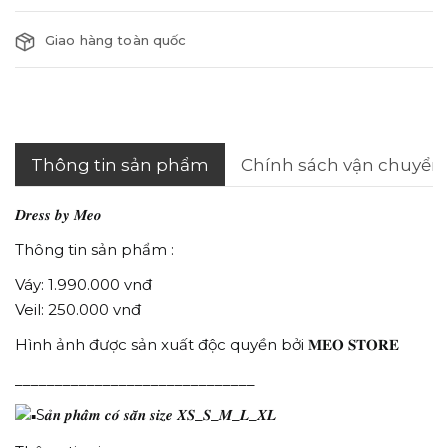
Giao hàng toàn quốc
Thông tin sản phẩm
Chính sách vận chuyển
𝑫𝒓𝒆𝒔𝒔 𝒃𝒚 𝑴𝒆𝒐
Thông tin sản phẩm :
Váy: 1.990.000 vnđ
Veil: 250.000 vnđ
Hình ảnh được sản xuất độc quyền bởi 𝐌𝐄𝐎 𝐒𝐓𝐎𝐑𝐄
______________________________
S𝒂̉𝒏 𝒑𝒉𝒂̂̉𝒎 𝒄𝒐́ 𝒔𝒂̆̃𝒏 𝒔𝒊𝒛𝒆 𝑿𝑺_𝑺_𝑴_𝑳_𝑿𝑳