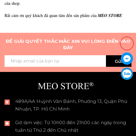
của shop.
Rất cảm ơn quý khách đã quan tâm đến sản phẩm của
MEO STORE
ĐỂ GIẢI QUYẾT THẮC MẮC XIN VUI LÒNG ĐIỀN VÀO
ĐÂY
Gửi
489A/4A Huỳnh Văn Bánh, Phường 13, Quận Phú
Nhuận, TP. Hồ Chí Minh
Giờ làm việc: Từ 10h00 đến 21h00 các ngày trong
tuần từ Thứ 2 đến Chủ nhật