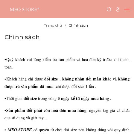
Trang chủ
Chính sách
Chính sách
▪️Quý khách vui lòng kiểm tra sản phẩm và hoá đơn kỹ trước khi thanh
toán.
đổi size
không nhận đổi mẫu khác
không
▪️Khách hàng chỉ được
,
và
được trả sản phẩm đã mua
,chỉ được đổi size 1 lần .
đổi size
5 ngày kể từ ngày mua hàng
▪️Thời gian
trong vòng
.
Sản phẩm đổi phải còn hoá đơn mua hàng
▪️
, nguyên tag giá và chưa
qua sử dụng và giặt tẩy .
▪️
MEO STORE
có quyền từ chối đổi size nếu không đúng với quy định