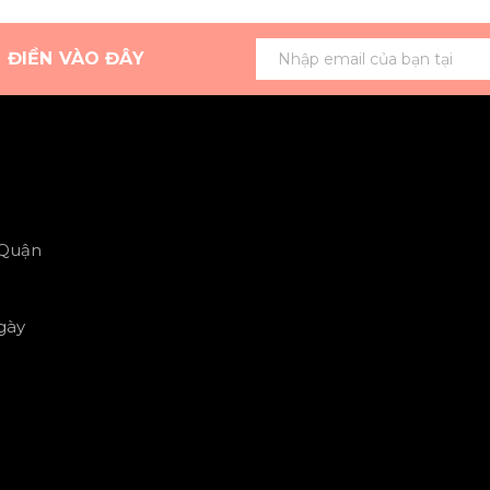
G ĐIỀN VÀO ĐÂY
 Quận
gày