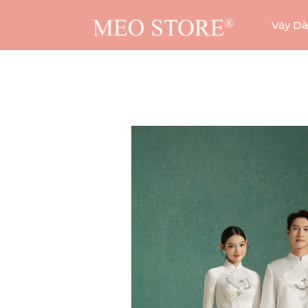
Váy Dà