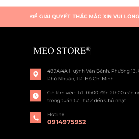
ĐỂ GIẢI QUYẾT THẮC MẮC XIN VUI LÒN
489A/4A Huỳnh Văn Bánh, Phường 13,
Phú Nhuận, TP. Hồ Chí Minh
Giờ làm việc: Từ 10h00 đến 21h00 các n
trong tuần từ Thứ 2 đến Chủ nhật
Hotline
0914975952