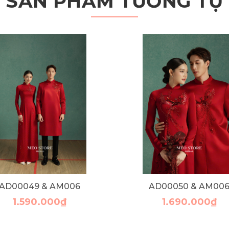
SẢN PHẨM TƯƠNG TỰ
AD00049 & AM006
AD00050 & AM00
1.590.000₫
1.690.000₫