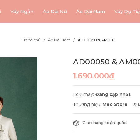
i
Váy Ngắn
Áo Dài Nữ
Áo Dài Nam
Váy Dự Tiệ
Trang chủ
Áo Dài Nam
AD00050 & AM002
AD00050 & AM0
1.690.000₫
Loại máy:
Đang cập nhật
Thương hiệu:
Meo Store
Xu
Giao hàng toàn quốc