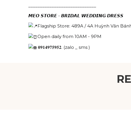
_____________________________
𝙈𝙀𝙊 𝙎𝙏𝙊𝙍𝙀 - 𝘽𝙍𝙄𝘿𝘼𝙇 𝙒𝙀𝘿𝘿𝙄𝙉𝙂 𝘿𝙍𝙀𝙎𝙎
Flagship Store: 489A / 4A Huỳnh Văn Bánh
Open daily from 10AM - 9PM
𝟎𝟗𝟏𝟒𝟗𝟕𝟓𝟗𝟓𝟐. (zalo _ sms )
R