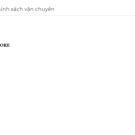
ính sách vận chuyển
𝐑𝐄