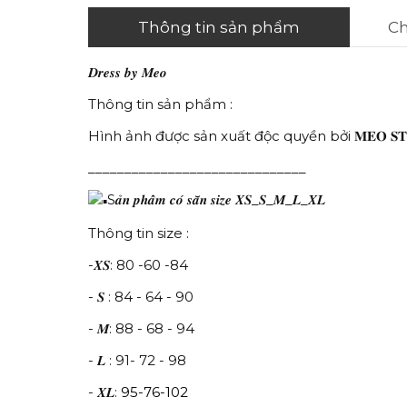
Thông tin sản phẩm
Ch
𝑫𝒓𝒆𝒔𝒔 𝒃𝒚 𝑴𝒆𝒐
Thông tin sản phẩm :
Hình ảnh được sản xuất độc quyền bởi 𝐌𝐄𝐎 𝐒𝐓
______________________________
S𝒂̉𝒏 𝒑𝒉𝒂̂̉𝒎 𝒄𝒐́ 𝒔𝒂̆̃𝒏 𝒔𝒊𝒛𝒆 𝑿𝑺_𝑺_𝑴_𝑳_𝑿𝑳
Thông tin size :
-𝑿𝑺: 80 -60 -84
- 𝑺 : 84 - 64 - 90
- 𝑴: 88 - 68 - 94
- 𝑳 : 91- 72 - 98
- 𝑿𝑳:
95-76-102