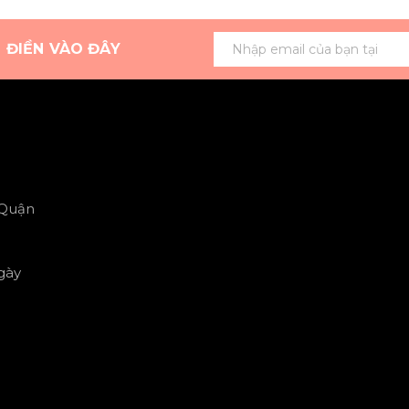
G ĐIỀN VÀO ĐÂY
 Quận
gày