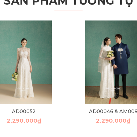
SẢN PHẨM TƯƠNG TỰ
AD00052
AD00046 & AM00
2.290.000₫
2.290.000₫