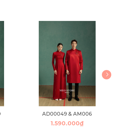
9
AD00049 & AM006
1.590.000₫