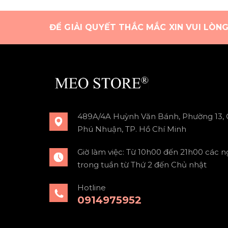
ĐỂ GIẢI QUYẾT THẮC MẮC XIN VUI LÒN
489A/4A Huỳnh Văn Bánh, Phường 13,
Phú Nhuận, TP. Hồ Chí Minh
Giờ làm việc: Từ 10h00 đến 21h00 các n
trong tuần từ Thứ 2 đến Chủ nhật
Hotline
0914975952