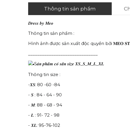
Thông tin sản phẩm
Ch
𝑫𝒓𝒆𝒔𝒔 𝒃𝒚 𝑴𝒆𝒐
Thông tin sản phẩm :
Hình ảnh được sản xuất độc quyền bởi 𝐌𝐄𝐎 𝐒𝐓
______________________________
S𝒂̉𝒏 𝒑𝒉𝒂̂̉𝒎 𝒄𝒐́ 𝒔𝒂̆̃𝒏 𝒔𝒊𝒛𝒆 𝑿𝑺_𝑺_𝑴_𝑳_𝑿𝑳
Thông tin size :
-𝑿𝑺: 80 -60 -84
- 𝑺 : 84 - 64 - 90
- 𝑴: 88 - 68 - 94
- 𝑳 : 91- 72 - 98
- 𝑿𝑳:
95-76-102