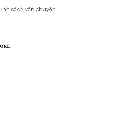
ính sách vận chuyển
𝐑𝐄