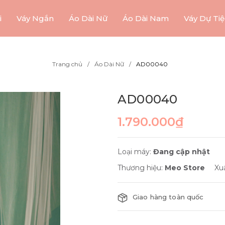
i
Váy Ngắn
Áo Dài Nữ
Áo Dài Nam
Váy Dự Tiệ
Trang chủ
Áo Dài Nữ
AD00040
AD00040
1.790.000₫
Loại máy:
Đang cập nhật
Thương hiệu:
Meo Store
Xu
Giao hàng toàn quốc