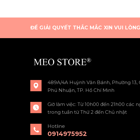
ĐỂ GIẢI QUYẾT THẮC MẮC XIN VUI LÒN
489A/4A Huỳnh Văn Bánh, Phường 13,
Phú Nhuận, TP. Hồ Chí Minh
Giờ làm việc: Từ 10h00 đến 21h00 các n
trong tuần từ Thứ 2 đến Chủ nhật
Hotline
0914975952