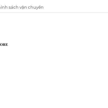
ính sách vận chuyển
𝐑𝐄