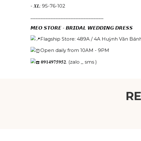
- 𝑿𝑳: 95-76-102
_____________________________
𝙈𝙀𝙊 𝙎𝙏𝙊𝙍𝙀 - 𝘽𝙍𝙄𝘿𝘼𝙇 𝙒𝙀𝘿𝘿𝙄𝙉𝙂 𝘿𝙍𝙀𝙎𝙎
Flagship Store: 489A / 4A Huỳnh Văn Bánh
Open daily from 10AM - 9PM
𝟎𝟗𝟏𝟒𝟗𝟕𝟓𝟗𝟓𝟐. (zalo _ sms )
R