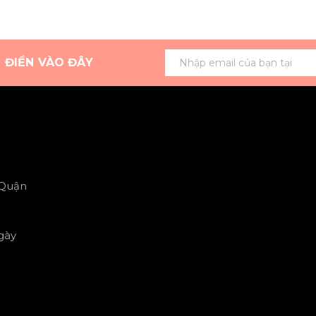
G ĐIỀN VÀO ĐÂY
 Quận
gày