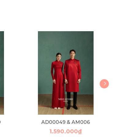
9
AD00049 & AM006
1.590.000₫