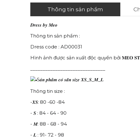
Thông tin sản phẩm
Ch
𝑫𝒓𝒆𝒔𝒔 𝒃𝒚 𝑴𝒆𝒐
Thông tin sản phẩm :
Dress code : AD00031
Hình ảnh được sản xuất độc quyền bởi 𝐌𝐄𝐎 𝐒𝐓
______________________________
S𝒂̉𝒏 𝒑𝒉𝒂̂̉𝒎 𝒄𝒐́ 𝒔𝒂̆̃𝒏 𝒔𝒊𝒛𝒆 𝑿𝑺_𝑺_𝑴_𝑳
Thông tin size :
-𝑿𝑺: 80 -60 -84
- 𝑺 : 84 - 64 - 90
- 𝑴: 88 - 68 - 94
- 𝑳 : 91- 72 - 98