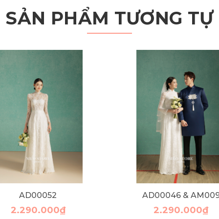
SẢN PHẨM TƯƠNG TỰ
AD00052
AD00046 & AM00
2.290.000₫
2.290.000₫