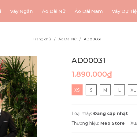
i
Váy Ngắn
Áo Dài Nữ
Áo Dài Nam
Váy Dự Tiệ
Trang chủ
Áo Dài Nữ
AD00031
AD00031
1.890.000₫
XS
S
M
L
XL
Loại máy:
Đang cập nhật
Thương hiệu:
Meo Store
Xu