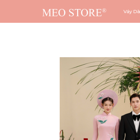
Váy Dà